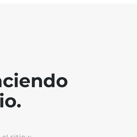
aciendo
io.
el sitio y